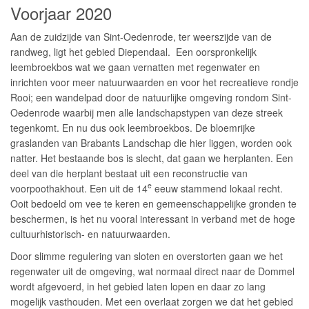
Voorjaar 2020
Aan de zuidzijde van Sint-Oedenrode, ter weerszijde van de
randweg, ligt het gebied Diependaal. Een oorspronkelijk
leembroekbos wat we gaan vernatten met regenwater en
inrichten voor meer natuurwaarden en voor het recreatieve rondje
Rooi; een wandelpad door de natuurlijke omgeving rondom Sint-
Oedenrode waarbij men alle landschapstypen van deze streek
tegenkomt. En nu dus ook leembroekbos. De bloemrijke
graslanden van Brabants Landschap die hier liggen, worden ook
natter. Het bestaande bos is slecht, dat gaan we herplanten. Een
deel van die herplant bestaat uit een reconstructie van
e
voorpoothakhout. Een uit de 14
eeuw stammend lokaal recht.
Ooit bedoeld om vee te keren en gemeenschappelijke gronden te
beschermen, is het nu vooral interessant in verband met de hoge
cultuurhistorisch- en natuurwaarden.
Door slimme regulering van sloten en overstorten gaan we het
regenwater uit de omgeving, wat normaal direct naar de Dommel
wordt afgevoerd, in het gebied laten lopen en daar zo lang
mogelijk vasthouden. Met een overlaat zorgen we dat het gebied