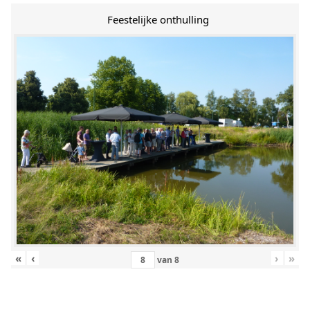
Feestelijke onthulling
«
‹
›
»
van
8