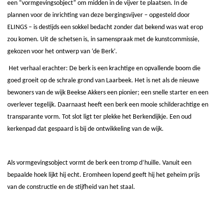
een “vormgevingsobject” om midden in de vijver te plaatsen. In de
plannen voor de inrichting van deze bergingsvijver – opgesteld door
ELINGS – is destijds een sokkel bedacht zonder dat bekend was wat erop
zou komen. Uit de schetsen is, in samenspraak met de kunstcommissie,
gekozen voor het ontwerp van ‘de Berk’.
Het verhaal erachter: De berk is een krachtige en opvallende boom die
goed groeit op de schrale grond van Laarbeek. Het is net als de nieuwe
bewoners van de wijk Beekse Akkers een pionier; een snelle starter en een
overlever tegelijk. Daarnaast heeft een berk een mooie schilderachtige en
transparante vorm. Tot slot ligt ter plekke het Berkendijkje. Een oud
kerkenpad dat gespaard is bij de ontwikkeling van de wijk.
Als vormgevingsobject vormt de berk een tromp d’huille. Vanuit een
bepaalde hoek lijkt hij echt. Eromheen lopend geeft hij het geheim prijs
van de constructie en de stijfheid van het staal.