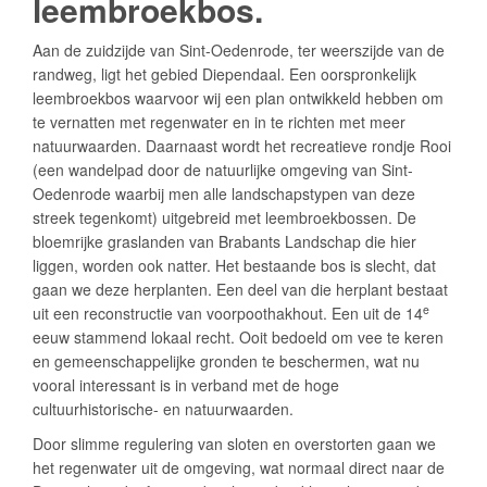
leembroekbos.
Aan de zuidzijde van Sint-Oedenrode, ter weerszijde van de
randweg, ligt het gebied Diependaal. Een oorspronkelijk
leembroekbos waarvoor wij een plan ontwikkeld hebben om
te vernatten met regenwater en in te richten met meer
natuurwaarden. Daarnaast wordt het recreatieve rondje Rooi
(een wandelpad door de natuurlijke omgeving van Sint-
Oedenrode waarbij men alle landschapstypen van deze
streek tegenkomt) uitgebreid met leembroekbossen. De
bloemrijke graslanden van Brabants Landschap die hier
liggen, worden ook natter. Het bestaande bos is slecht, dat
gaan we deze herplanten. Een deel van die herplant bestaat
e
uit een reconstructie van voorpoothakhout. Een uit de 14
eeuw stammend lokaal recht. Ooit bedoeld om vee te keren
en gemeenschappelijke gronden te beschermen, wat nu
vooral interessant is in verband met de hoge
cultuurhistorische- en natuurwaarden.
Door slimme regulering van sloten en overstorten gaan we
het regenwater uit de omgeving, wat normaal direct naar de