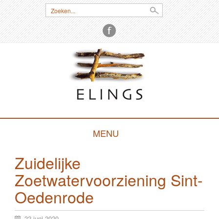
Zoeken:
MENU
SKIP
Zuidelijke
TO
Zoetwatervoorziening Sint-
CONTENT
Oedenrode
22 juni 2020