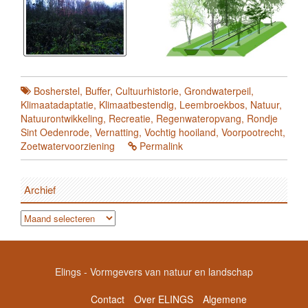
Bosherstel
,
Buffer
,
Cultuurhistorie
,
Grondwaterpeil
,
Klimaatadaptatie
,
Klimaatbestendig
,
Leembroekbos
,
Natuur
,
Natuurontwikkeling
,
Recreatie
,
Regenwateropvang
,
Rondje
Sint Oedenrode
,
Vernatting
,
Vochtig hooiland
,
Voorpootrecht
,
Zoetwatervoorziening
Permalink
Archief
Archief
Elings - Vormgevers van natuur en landschap
Contact
Over ELINGS
Algemene